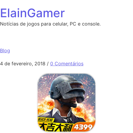
Ir para o conteúdo
ElainGamer
Notícias de jogos para celular, PC e console.
Beach landing 3D [Download APK]
Blog
4 de fevereiro, 2018
/
0 Comentários