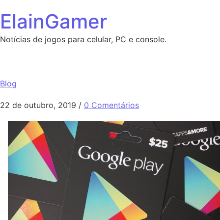
Ir para o conteúdo
ElainGamer
Notícias de jogos para celular, PC e console.
O melhor app para ganhar Gift Card e Dinheiro Clicando
Blog
22 de outubro, 2019
/
0 Comentários