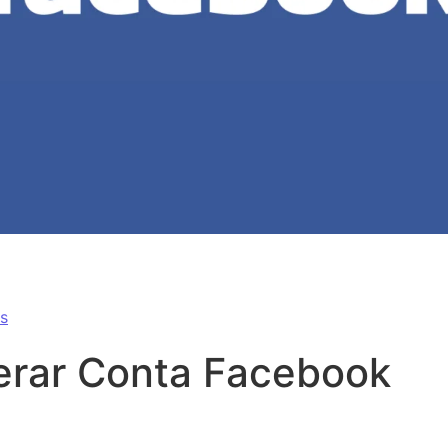
book
s
rar Conta Facebook